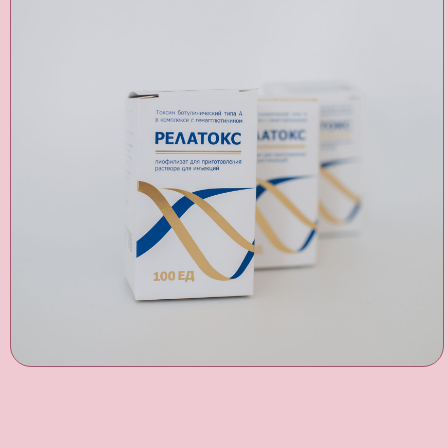
DOCTOR_BEAUTY.BY
Лиценизия № 02040/8447 от 24.02.2021 выдана
Министерством здравоохранения Республики Беларусь