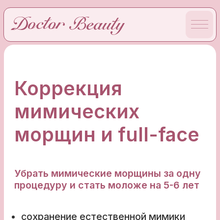
Коррекция
мимических
морщин и full-face
Убрать мимические морщины за одну
процедуру и стать моложе на 5-6 лет
сохранение естественной мимики
и натуральности
профилактика глубоких морщин
и заломов
снижение гипертонуса шейных мышц,
моделирование красивого овала лица