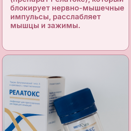
Показания
Потеря объема в отдельных частях
лица
Морщины в области шеи, носогубного
треугольника, лба
Потеря объема в области скул
Возрастное изменение формы лица,
нечеткий овал лица
Брыли, глубокие морщины в области
носогубного треугольника