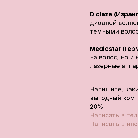
Diolaze (Израи
диодной волной
темными волос
Mediostar (Гер
на волос, но и
лазерные аппар
Напишите, как
выгодный комп
20%
Написать в те
Написать в ин