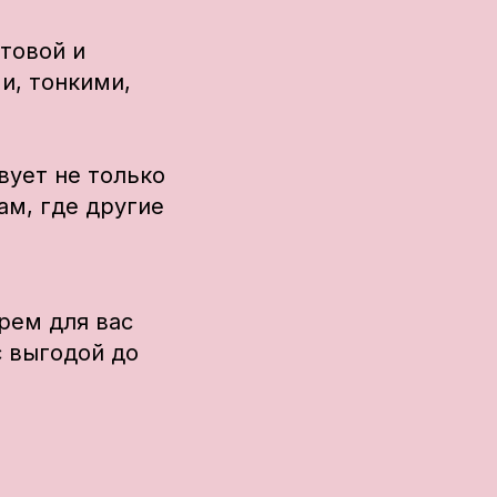
товой и
и, тонкими,
вует не только
ам, где другие
.
рем для вас
с выгодой до