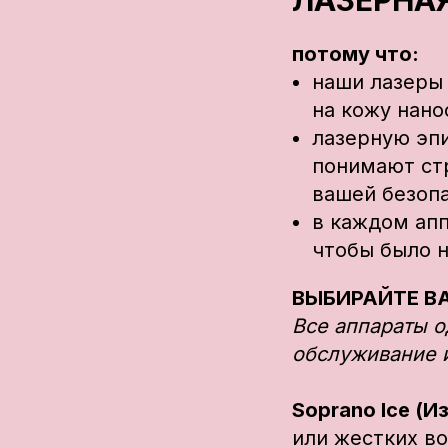
ЛАЗЕРНАЯ
потому что:
наши лазер
на кожу нан
лазерную э
понимают стр
вашей безоп
в каждом ап
чтобы было 
ВЫБИРАЙТЕ В
Все аппараты 
обслуживание 
Soprano Ice (И
или жестких во