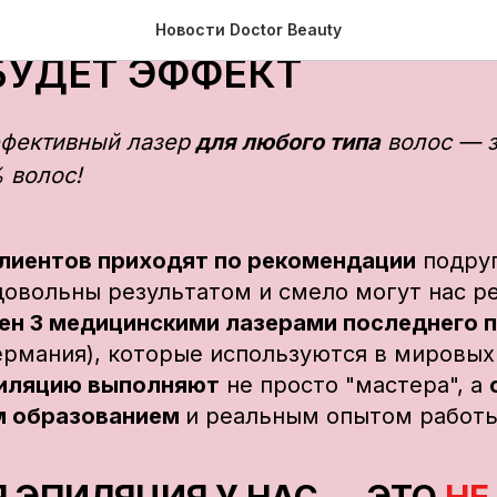
АЯ ЭПИЛЯЦИЯ, ОТ КОТ
Новости Doctor Beauty
БУДЕТ ЭФФЕКТ
фективный лазер
для любого типа
волос — з
 волос!
лиентов приходят по рекомендации
подруг
довольны результатом и смело могут нас 
ен 3 медицинскими лазерами последнего 
ермания), которые используются в мировых
пиляцию выполняют
не просто "мастера", а
м образованием
и реальным опытом работ