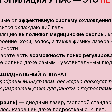
 ЭПИЛЯЦИЯ У НАС — ЭТО
НЕ
ы имеют
эффективную систему охлаждения
осится охлаждающий гель
пиляцию
выполняют медицинские сестры
, 
оение кожи, волос, а также физику лазера 
асности
парате есть
возможность тонко регулиров
не больно даже самым чувствительным лю
АШ ИДЕАЛЬНЫЙ АППАРАТ:
одобрены Минздравом, регулярно проходят т
и разрешены даже для работы с подростками
зраиль)
— диодный лазер, "золотой стандар
лос. Разрешен даже подросткам с 14 лет.