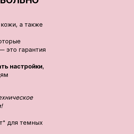
БОЛЬНО
кожи, а также
которые
— это гарантия
ать настройки
,
дям
ехническое
!
т" для темных